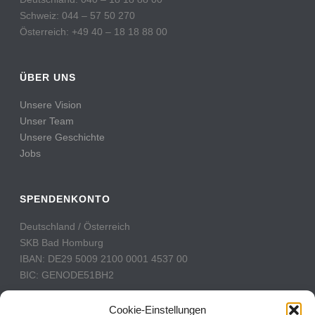
Schweiz: 044 – 57 50 270
Österreich: +49 40 – 18 18 88 00
ÜBER UNS
Unsere Vision
Unser Team
Unsere Geschichte
Jobs
SPENDENKONTO
Deutschland / Österreich
SKB Bad Homburg
IBAN: DE29 5009 2100 0001 4537 00
BIC: GENODE51BH2
Schweiz
Cookie-Einstellungen