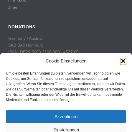
Our Story
Jobs
DONATIONS
Germany / Austria
SKB Bad Homburg
IBAN: DE29 5009 2100 0001 4537 00
BIC: GENODE51BH2
Cookie-Einstellungen
Switzerland
Um die besten Erfahrungen zu bieten, verwenden wir Technologien wie
PostFinance
Cookies, um Geräteinformationen zu speichern und/oder darauf
zuzugreifen. Wenn Sie diesen Technologien zustimmen, können wir Daten
Konto: 60-742493-7
wie das Surfverhalten oder eindeutige IDs auf dieser Website verarbeiten.
IBAN: CH31 0900 0000 6074 2493 7
Die Nichteinwilligung oder der Widerruf der Einwilligung kann bestimmte
BIC: POFICHBEXXX
Merkmale und Funktionen beeinträchtigen.
Akzeptieren
Einstellungen