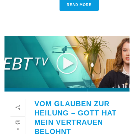
READ MORE
VOM GLAUBEN ZUR
HEILUNG – GOTT HAT
MEIN VERTRAUEN
0
BELOHNT