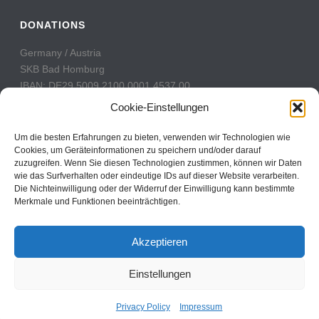
DONATIONS
Germany / Austria
SKB Bad Homburg
IBAN: DE29 5009 2100 0001 4537 00
BIC: GENODE51BH2
Cookie-Einstellungen
Switzerland
Um die besten Erfahrungen zu bieten, verwenden wir Technologien wie
PostFinance
Cookies, um Geräteinformationen zu speichern und/oder darauf
zuzugreifen. Wenn Sie diesen Technologien zustimmen, können wir Daten
Konto: 60-742493-7
wie das Surfverhalten oder eindeutige IDs auf dieser Website verarbeiten.
IBAN: CH31 0900 0000 6074 2493 7
Die Nichteinwilligung oder der Widerruf der Einwilligung kann bestimmte
BIC: POFICHBEXXX
Merkmale und Funktionen beeinträchtigen.
Akzeptieren
Einstellungen
Copyright All Rights Reserved © 2017
Contact
Privacy Policy
Impressum
Privacy Policy