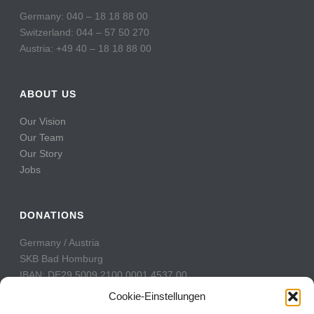
Germany: 040 – 18 18 88 00
Switzerland: 044 – 57 50 270
Austria: +49 40 – 18 18 88 00
ABOUT US
Our Vision
Our Team
Our Story
Jobs
DONATIONS
Germany / Austria
SKB Bad Homburg
IBAN: DE29 5009 2100 0001 4537 00
BIC: GENODE51BH2
Cookie-Einstellungen