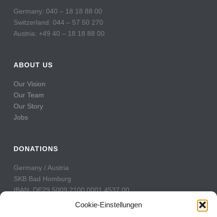
Germany: 040 – 18 18 88 00
Switzerland: 044 – 57 50 270
Austria: +49 40 – 18 18 88 00
ABOUT US
Our Vision
Our Team
Our Story
Jobs
DONATIONS
Germany / Austria
SKB Bad Homburg
IBAN: DE29 5009 2100 0001 4537 00
BIC: GENODE51BH2
Cookie-Einstellungen