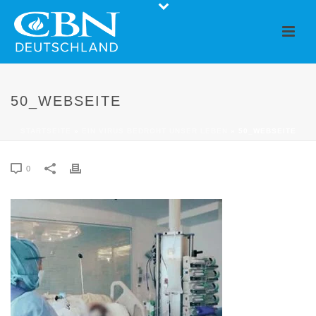
50_WEBSEITE
STARTSEITE
»
EIN VIRUS BEDROHT UNSER LEBEN
»
50_WEBSEITE
0