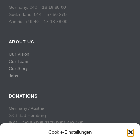
Germany: 040 – 18 18 88 00
Switzerland: 044 – 57 50 270
Austria: +49 40 – 18 18 88 00
ABOUT US
Our Vision
Our Team
Our Story
Jobs
DONATIONS
Germany / Austria
SKB Bad Homburg
IBAN: DE29 5009 2100 0001 4537 00
BIC: GENODE51BH2
Cookie-Einstellungen