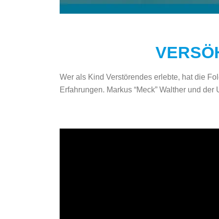
VERSÖH
Wer als Kind Verstörendes erlebte, hat die Fo
Erfahrungen. Markus “Meck” Walther und der US