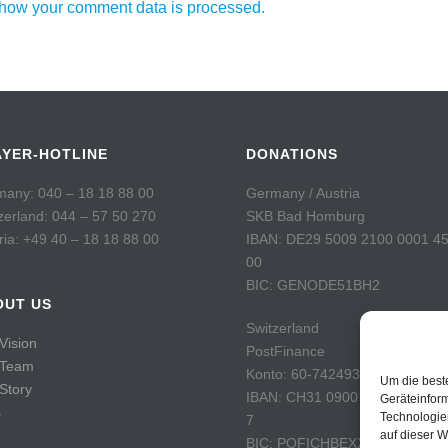
how your comment data is processed.
AYER-HOTLINE
DONATIONS
any: 040 – 18 18 88 00
Germany / Austria
zerland: 044 – 57 50 270
SKB Bad Homburg
ria: +49 40 – 18 18 88 00
IBAN: DE29 5009 2100 0001 4
00
BIC: GENODE51BH2
OUT US
Switzerland
Vision
PostFinance
 Team
Konto: 60-742493-7
Um die best
Story
IBAN: CH31 0900 0000 6074 2
Geräteinfor
s
Technologie
7
auf dieser W
BIC: POFICHBEXXX