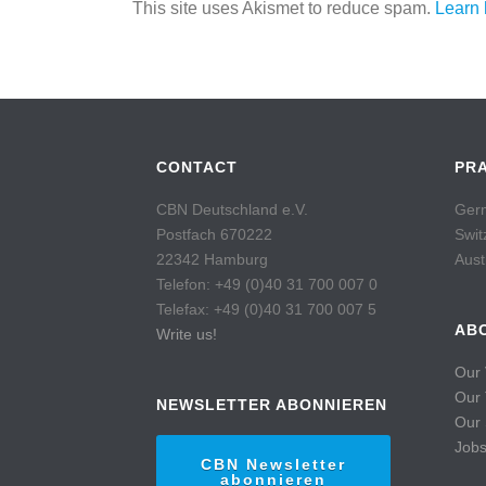
This site uses Akismet to reduce spam.
Learn 
CONTACT
PR
CBN Deutschland e.V.
Germ
Postfach 670222
Swit
22342 Hamburg
Aust
Telefon: +49 (0)40 31 700 007 0
Telefax: +49 (0)40 31 700 007 5
AB
Write us!
Our 
Our
NEWSLETTER ABONNIEREN
Our 
Job
CBN Newsletter
abonnieren