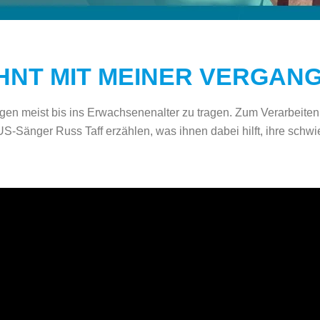
NT MIT MEINER VERGAN
lgen meist bis ins Erwachsenenalter zu tragen. Zum Verarbeiten
-Sänger Russ Taff erzählen, was ihnen dabei hilft, ihre schwie