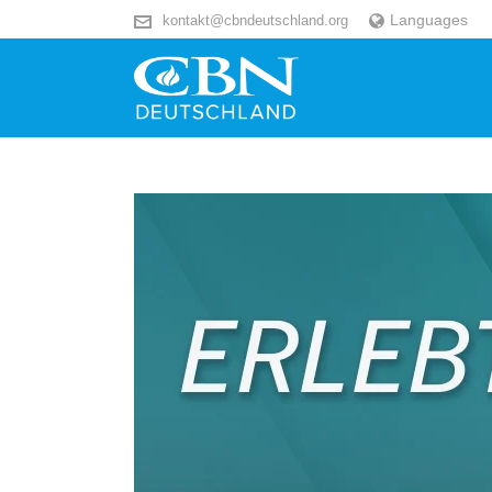
Languages
kontakt@cbndeutschland.org