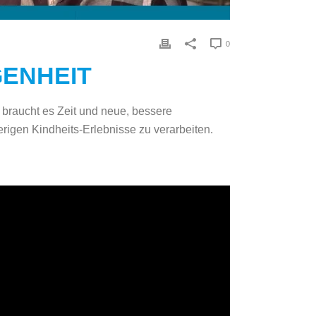
0
GENHEIT
 braucht es Zeit und neue, bessere
rigen Kindheits-Erlebnisse zu verarbeiten.