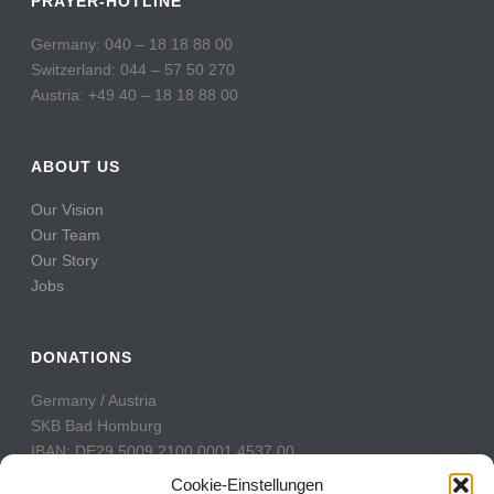
PRAYER-HOTLINE
Germany: 040 – 18 18 88 00
Switzerland: 044 – 57 50 270
Austria: +49 40 – 18 18 88 00
ABOUT US
Our Vision
Our Team
Our Story
Jobs
DONATIONS
Germany / Austria
SKB Bad Homburg
IBAN: DE29 5009 2100 0001 4537 00
BIC: GENODE51BH2
Cookie-Einstellungen