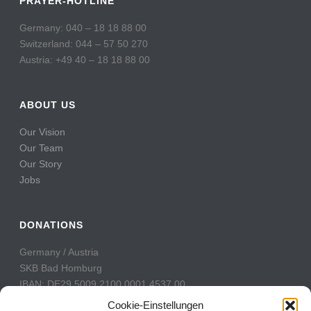
PRAYER-HOTLINE
Germany: 040 – 18 18 88 00
Switzerland: 044 – 57 50 270
Austria: +49 40 – 18 18 88 00
ABOUT US
Our Vision
Our Team
Our Story
Jobs
DONATIONS
Germany / Austria
SKB Bad Homburg
IBAN: DE29 5009 2100 0001 4537 00
BIC: GENODE51BH2
Cookie-Einstellungen