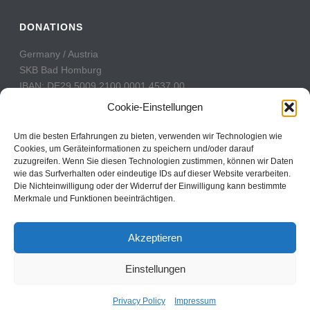
DONATIONS
Germany / Austria
SKB Bad Homburg
IBAN: DE29 5009 2100 0001 4537 00
BIC: GENODE51BH2
Cookie-Einstellungen
Switzerland
Um die besten Erfahrungen zu bieten, verwenden wir Technologien wie
PostFinance
Cookies, um Geräteinformationen zu speichern und/oder darauf
zuzugreifen. Wenn Sie diesen Technologien zustimmen, können wir Daten
Konto: 60-742493-7
wie das Surfverhalten oder eindeutige IDs auf dieser Website verarbeiten.
IBAN: CH31 0900 0000 6074 2493 7
Die Nichteinwilligung oder der Widerruf der Einwilligung kann bestimmte
BIC: POFICHBEXXX
Merkmale und Funktionen beeinträchtigen.
Akzeptieren
Einstellungen
Copyright All Rights Reserved © 2017
Contact
Privacy Policy
Impressum