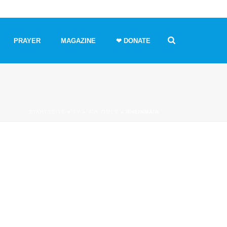
PRAYER
MAGAZINE
❤ DONATE
STARTSEITE
»
TV
»
AIR TIMES
»
RHEINMAIN