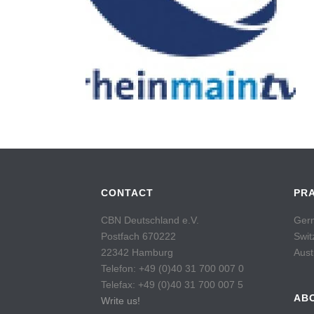
CONTACT
PR
CBN Deutschland e.V.
Germ
Postfach 670222
Swit
22342 Hamburg
Aust
Telefon: +49 (0)40 31 700 007 0
Telefax: +49 (0)40 31 700 007 5
AB
Write us!