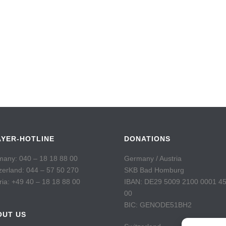
AYER-HOTLINE
DONATIONS
any: 040 – 18 18 88 00
Germany / Austria
zerland: 044 – 57 50 270
SKB Bad Homburg
ria: +49 40 – 18 18 88 00
IBAN: DE29 5009 2100 0001 4
00
BIC: GENODE51BH2
OUT US