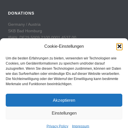
DONATIONS
Germany / Austria
SKB Bad Homburg
IBAN: DE29 5009 2100 0001 4537 00
BIC: GENODE51BH2
Cookie-Einstellungen
Switzerland
Um die besten Erfahrungen zu bieten, verwenden wir Technologien wie
PostFinance
Cookies, um Geräteinformationen zu speichern und/oder darauf
zuzugreifen. Wenn Sie diesen Technologien zustimmen, können wir Daten
Konto: 60-742493-7
wie das Surfverhalten oder eindeutige IDs auf dieser Website verarbeiten.
IBAN: CH31 0900 0000 6074 2493 7
Die Nichteinwilligung oder der Widerruf der Einwilligung kann bestimmte
BIC: POFICHBEXXX
Merkmale und Funktionen beeinträchtigen.
Akzeptieren
Einstellungen
Copyright All Rights Reserved © 2017
Contact
Privacy Policy
Impressum