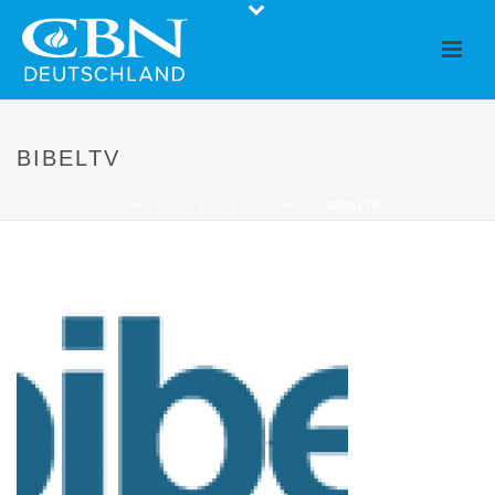
BIBELTV
STARTSEITE
»
TV
»
AIR TIMES
»
BIBELTV