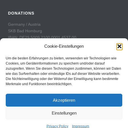
DONATIONS
Germany / Austria
SKB Bad Homburg
IBAN: DE29 5009 2100 0001 4537 00
BIC: GENODE51BH2
Cookie-Einstellungen
Switzerland
Um die besten Erfahrungen zu bieten, verwenden wir Technologien wie
PostFinance
Cookies, um Geräteinformationen zu speichern und/oder darauf
zuzugreifen. Wenn Sie diesen Technologien zustimmen, können wir Daten
Konto: 60-742493-7
wie das Surfverhalten oder eindeutige IDs auf dieser Website verarbeiten.
IBAN: CH31 0900 0000 6074 2493 7
Die Nichteinwilligung oder der Widerruf der Einwilligung kann bestimmte
BIC: POFICHBEXXX
Merkmale und Funktionen beeinträchtigen.
Akzeptieren
Einstellungen
Copyright All Rights Reserved © 2017
Contact
Privacy Policy
Impressum