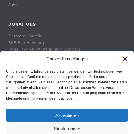
Jobs
DONATIONS
Germany / Austria
SKB Bad Homburg
IBAN: DE29 5009 2100 0001 4537 00
BIC: GENODE51BH2
Cookie-Einstellungen
Switzerland
Um die besten Erfahrungen zu bieten, verwenden wir Technologien wie
PostFinance
Cookies, um Geräteinformationen zu speichern und/oder darauf
zuzugreifen. Wenn Sie diesen Technologien zustimmen, können wir Daten
Konto: 60-742493-7
wie das Surfverhalten oder eindeutige IDs auf dieser Website verarbeiten.
IBAN: CH31 0900 0000 6074 2493 7
Die Nichteinwilligung oder der Widerruf der Einwilligung kann bestimmte
BIC: POFICHBEXXX
Merkmale und Funktionen beeinträchtigen.
Akzeptieren
Einstellungen
Copyright All Rights Reserved © 2017