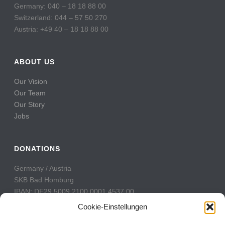
Germany: 040 – 18 18 88 00
Switzerland: 044 – 57 50 270
Austria: +49 40 – 18 18 88 00
ABOUT US
Our Vision
Our Team
Our Story
Jobs
DONATIONS
Germany / Austria
SKB Bad Homburg
IBAN: DE29 5009 2100 0001 4537 00
BIC: GENODE51BH2
Cookie-Einstellungen
Switzerland