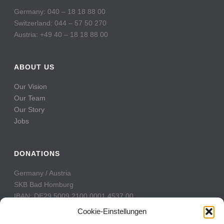
Germany: 040 – 18 18 88 00
Switzerland: 044 – 57 50 270
Austria: +49 40 – 18 18 88 00
ABOUT US
Our Vision
Our Team
Our Story
Jobs
DONATIONS
Germany / Austria
SKB Bad Homburg
IBAN: DE29 5009 2100 0001 4537 00
BIC: GENODE51BH2
Cookie-Einstellungen