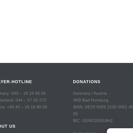
AYER-HOTLINE
DONATIONS
any: 040 – 18 18 88 00
Germany / Austria
zerland: 044 – 57 50 270
SKB Bad Homburg
ria: +49 40 – 18 18 88 00
IBAN: DE29 5009 2100 0001 4
00
BIC: GENODE51BH2
OUT US