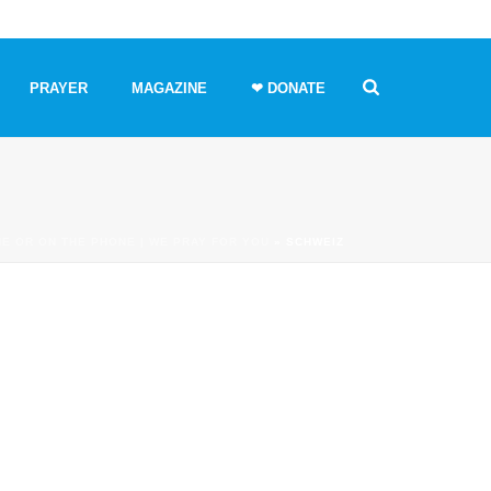
PRAYER
MAGAZINE
❤ DONATE
E OR ON THE PHONE | WE PRAY FOR YOU
»
SCHWEIZ