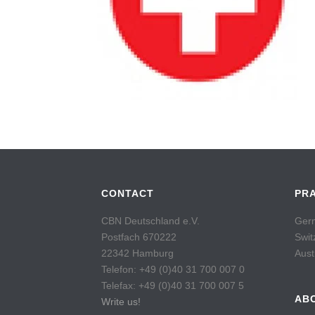
CONTACT
PR
CBN Deutschland e.V.
Germ
Postfach 670222
Swit
22342 Hamburg
Aust
Telefon: +49 (0)40 31 700 007 0
Telefax: +49 (0)40 31 700 007 5
AB
Write us!