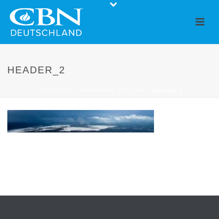
HEADER_2
STARTSEITE
»
PARTNERING WITH CBN
»
HEADER_2