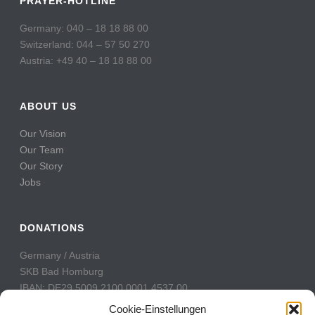
PRAYER-HOTLINE
Germany: 040 – 18 18 88 00
Switzerland: 044 – 57 50 270
Austria: +49 40 – 18 18 88 00
ABOUT US
Our Vision
Our Team
Our Story
Jobs
DONATIONS
Germany / Austria
SKB Bad Homburg
IBAN: DE29 5009 2100 0001 4537 00
BIC: GENODE51BH2
Cookie-Einstellungen