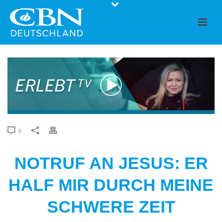
0
NOTRUF AN JESUS: ER
HALF MIR DURCH MEINE
SCHWERE ZEIT