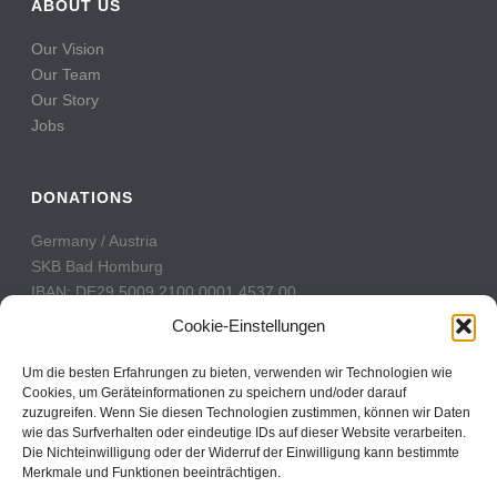
ABOUT US
Our Vision
Our Team
Our Story
Jobs
DONATIONS
Germany / Austria
SKB Bad Homburg
IBAN: DE29 5009 2100 0001 4537 00
BIC: GENODE51BH2
Cookie-Einstellungen
Switzerland
Um die besten Erfahrungen zu bieten, verwenden wir Technologien wie
PostFinance
Cookies, um Geräteinformationen zu speichern und/oder darauf
zuzugreifen. Wenn Sie diesen Technologien zustimmen, können wir Daten
Konto: 60-742493-7
wie das Surfverhalten oder eindeutige IDs auf dieser Website verarbeiten.
IBAN: CH31 0900 0000 6074 2493 7
Die Nichteinwilligung oder der Widerruf der Einwilligung kann bestimmte
BIC: POFICHBEXXX
Merkmale und Funktionen beeinträchtigen.