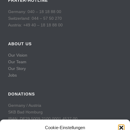
PRAYER-HOTLINE
Germany: 040 – 18 18 88 00
Switzerland: 044 – 57 50 270
Austria: +49 40 – 18 18 88 00
ABOUT US
Our Vision
Our Team
Our Story
Jobs
DONATIONS
Germany / Austria
SKB Bad Homburg
IBAN: DE29 5009 2100 0001 4537 00
BIC: GENODE51BH2
Cookie-Einstellungen