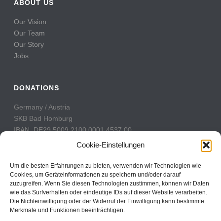
ABOUT US
Our Vision
Our Team
Our Story
Jobs
DONATIONS
Germany / Austria
SKB Bad Homburg
IBAN: DE29 5009 2100 0001 4537 00
BIC: GENODE51BH2
Cookie-Einstellungen
Switzerland
Um die besten Erfahrungen zu bieten, verwenden wir Technologien wie
PostFinance
Cookies, um Geräteinformationen zu speichern und/oder darauf
zuzugreifen. Wenn Sie diesen Technologien zustimmen, können wir Daten
Konto: 60-742493-7
wie das Surfverhalten oder eindeutige IDs auf dieser Website verarbeiten.
IBAN: CH31 0900 0000 6074 2493 7
Die Nichteinwilligung oder der Widerruf der Einwilligung kann bestimmte
BIC: POFICHBEXXX
Merkmale und Funktionen beeinträchtigen.