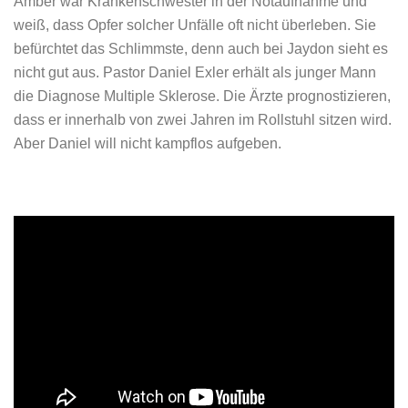
Amber war Krankenschwester in der Notaufnahme und
weiß, dass Opfer solcher Unfälle oft nicht überleben. Sie
befürchtet das Schlimmste, denn auch bei Jaydon sieht es
nicht gut aus. Pastor Daniel Exler erhält als junger Mann
die Diagnose Multiple Sklerose. Die Ärzte prognostizieren,
dass er innerhalb von zwei Jahren im Rollstuhl sitzen wird.
Aber Daniel will nicht kampflos aufgeben.