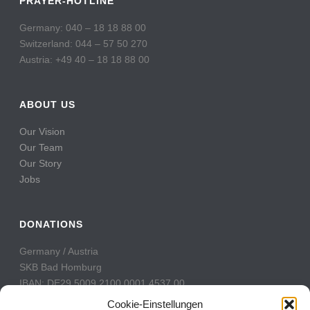
PRAYER-HOTLINE
Germany: 040 – 18 18 88 00
Switzerland: 044 – 57 50 270
Austria: +49 40 – 18 18 88 00
ABOUT US
Our Vision
Our Team
Our Story
Jobs
DONATIONS
Germany / Austria
SKB Bad Homburg
IBAN: DE29 5009 2100 0001 4537 00
BIC: GENODE51BH2
Cookie-Einstellungen