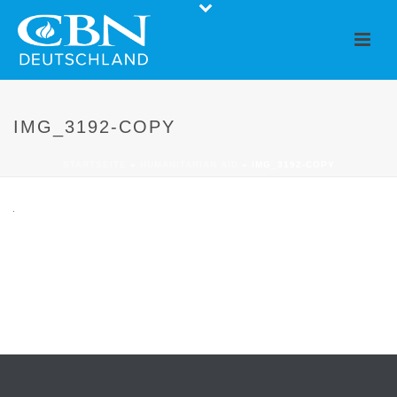
IMG_3192-COPY
STARTSEITE
»
HUMANITARIAN AID
»
IMG_3192-COPY