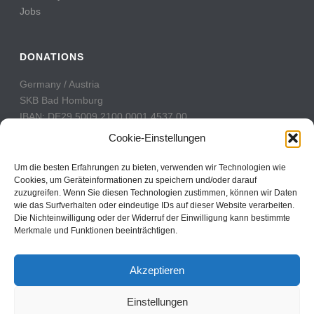
Jobs
DONATIONS
Germany / Austria
SKB Bad Homburg
IBAN: DE29 5009 2100 0001 4537 00
BIC: GENODE51BH2
Cookie-Einstellungen
Switzerland
Um die besten Erfahrungen zu bieten, verwenden wir Technologien wie
PostFinance
Cookies, um Geräteinformationen zu speichern und/oder darauf
zuzugreifen. Wenn Sie diesen Technologien zustimmen, können wir Daten
Konto: 60-742493-7
wie das Surfverhalten oder eindeutige IDs auf dieser Website verarbeiten.
IBAN: CH31 0900 0000 6074 2493 7
Die Nichteinwilligung oder der Widerruf der Einwilligung kann bestimmte
BIC: POFICHBEXXX
Merkmale und Funktionen beeinträchtigen.
Akzeptieren
Einstellungen
Copyright All Rights Reserved © 2017