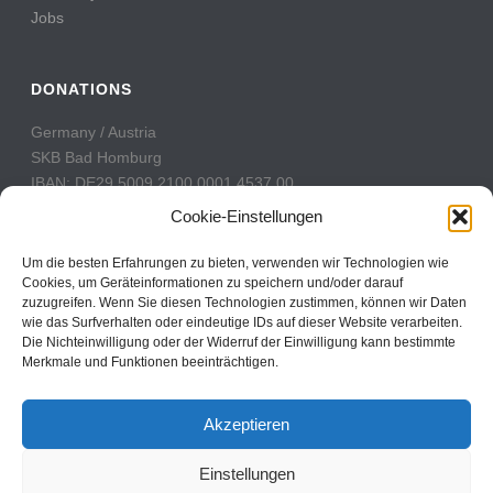
Jobs
DONATIONS
Germany / Austria
SKB Bad Homburg
IBAN: DE29 5009 2100 0001 4537 00
BIC: GENODE51BH2
Cookie-Einstellungen
Switzerland
Um die besten Erfahrungen zu bieten, verwenden wir Technologien wie
PostFinance
Cookies, um Geräteinformationen zu speichern und/oder darauf
zuzugreifen. Wenn Sie diesen Technologien zustimmen, können wir Daten
Konto: 60-742493-7
wie das Surfverhalten oder eindeutige IDs auf dieser Website verarbeiten.
IBAN: CH31 0900 0000 6074 2493 7
Die Nichteinwilligung oder der Widerruf der Einwilligung kann bestimmte
BIC: POFICHBEXXX
Merkmale und Funktionen beeinträchtigen.
Akzeptieren
Einstellungen
Copyright All Rights Reserved © 2017