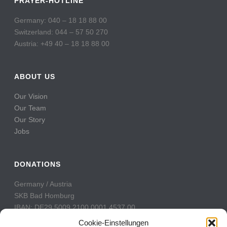
PRAYER-HOTLINE
Germany: 040 – 18 18 88 00
Switzerland: 044 – 57 50 270
Austria: +49 40 – 18 18 88 00
ABOUT US
Our Vision
Our Team
Our Story
Jobs
DONATIONS
Germany / Austria
SKB Bad Homburg
IBAN: DE29 5009 2100 0001 4537 00
BIC: GENODE51BH2
Cookie-Einstellungen