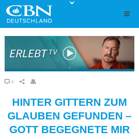
0
HINTER GITTERN ZUM
GLAUBEN GEFUNDEN –
GOTT BEGEGNETE MIR