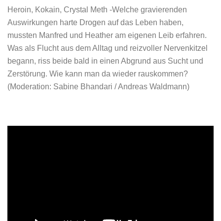
Heroin, Kokain, Crystal Meth -Welche gravierenden
Auswirkungen harte Drogen auf das Leben haben,
mussten Manfred und Heather am eigenen Leib erfahren.
Was als Flucht aus dem Alltag und reizvoller Nervenkitzel
begann, riss beide bald in einen Abgrund aus Sucht und
Zerstörung. Wie kann man da wieder rauskommen?
(
Moderation: Sabine Bhandari / Andreas Waldmann)