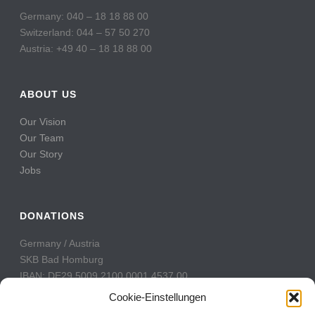
Germany: 040 – 18 18 88 00
Switzerland: 044 – 57 50 270
Austria: +49 40 – 18 18 88 00
ABOUT US
Our Vision
Our Team
Our Story
Jobs
DONATIONS
Germany / Austria
SKB Bad Homburg
IBAN: DE29 5009 2100 0001 4537 00
BIC: GENODE51BH2
Cookie-Einstellungen