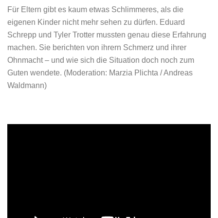
Für Eltern gibt es kaum etwas Schlimmeres, als die
eigenen Kinder nicht mehr sehen zu dürfen. Eduard
Schrepp und Tyler Trotter mussten genau diese Erfahrung
machen. Sie berichten von ihrern Schmerz und ihrer
Ohnmacht – und wie sich die Situation doch noch zum
Guten wendete. (Moderation: Marzia Plichta / Andreas
Waldmann)