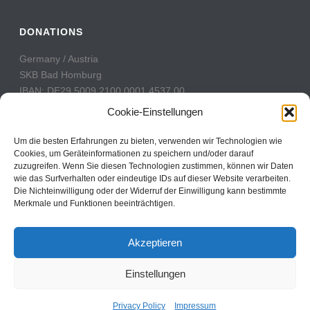
DONATIONS
Germany / Austria
SKB Bad Homburg
IBAN: DE29 5009 2100 0001 4537 00
BIC: GENODE51BH2
Cookie-Einstellungen
Switzerland
Um die besten Erfahrungen zu bieten, verwenden wir Technologien wie
PostFinance
Cookies, um Geräteinformationen zu speichern und/oder darauf
zuzugreifen. Wenn Sie diesen Technologien zustimmen, können wir Daten
Konto: 60-742493-7
wie das Surfverhalten oder eindeutige IDs auf dieser Website verarbeiten.
IBAN: CH31 0900 0000 6074 2493 7
Die Nichteinwilligung oder der Widerruf der Einwilligung kann bestimmte
BIC: POFICHBEXXX
Merkmale und Funktionen beeinträchtigen.
Akzeptieren
Einstellungen
Copyright All Rights Reserved © 2017
Contact
Privacy Policy
Impressum