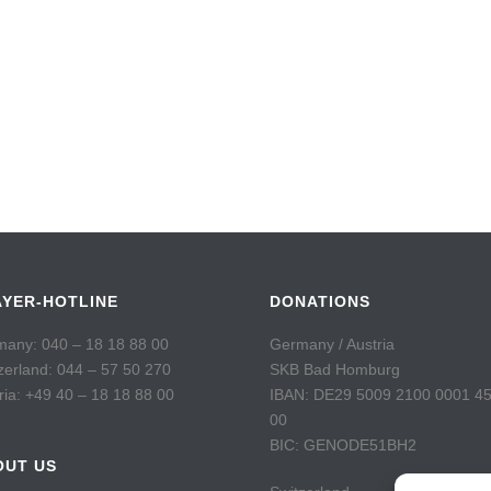
AYER-HOTLINE
DONATIONS
any: 040 – 18 18 88 00
Germany / Austria
zerland: 044 – 57 50 270
SKB Bad Homburg
ria: +49 40 – 18 18 88 00
IBAN: DE29 5009 2100 0001 4
00
BIC: GENODE51BH2
OUT US