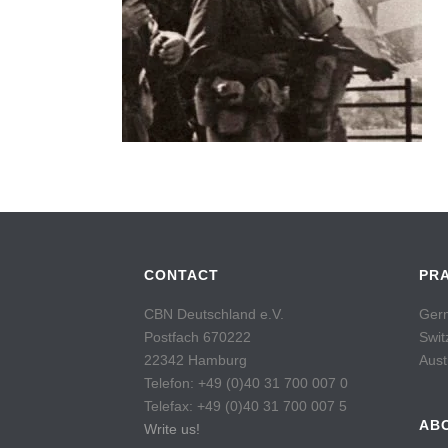
CONTACT
PR
CBN Deutschland e.V.
Germ
Postfach 670222
Swit
22342 Hamburg
Aust
Telefon: +49 (0)40 31 700 007 0
Telefax: +49 (0)40 31 700 007 5
AB
Write us!