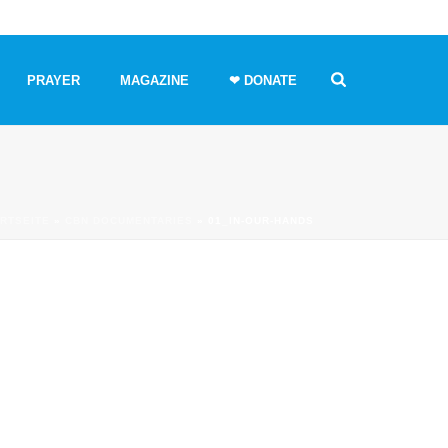
PRAYER
MAGAZINE
❤ DONATE
RTSEITE
»
CBN DOCUMENTARIES
»
01_IN-OUR-HANDS