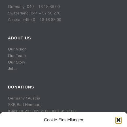
Germany: 040 – 18 18 88 00
Switzerland: 044 – 57 50 270
Austria: +49 40 – 18 18 88 00
ABOUT US
Our Vision
Our Team
Our Story
Jobs
DONATIONS
Germany / Austria
SKB Bad Homburg
IBAN: DE29 5009 2100 0001 4537 00
BIC: GENODE51BH2
Cookie-Einstellungen