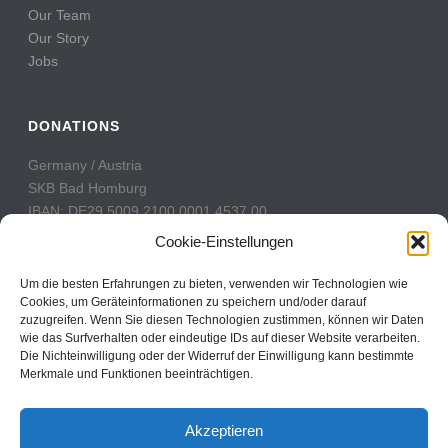
Our Team
Our Story
Jobs
DONATIONS
Germany / Austria
SKB Bad Homburg
IBAN: DE29 5009 2100 0001 4537 00
BIC: GENODE51BH2
Cookie-Einstellungen
Switzerland
Um die besten Erfahrungen zu bieten, verwenden wir Technologien wie
PostFinance
Cookies, um Geräteinformationen zu speichern und/oder darauf
zuzugreifen. Wenn Sie diesen Technologien zustimmen, können wir Daten
Konto: 60-742493-7
wie das Surfverhalten oder eindeutige IDs auf dieser Website verarbeiten.
IBAN: CH31 0900 0000 6074 2493 7
Die Nichteinwilligung oder der Widerruf der Einwilligung kann bestimmte
BIC: POFICHBEXXX
Merkmale und Funktionen beeinträchtigen.
Akzeptieren