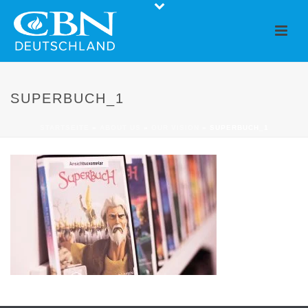
SUPERBUCH_1
STARTSEITE
»
ABOUT US
»
OUR VISION
»
SUPERBUCH_1