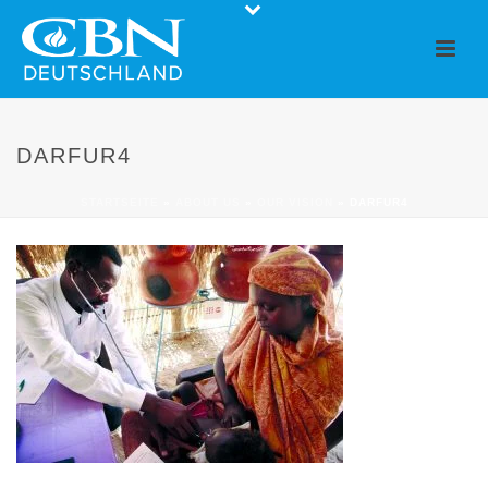
DARFUR4
STARTSEITE
»
ABOUT US
»
OUR VISION
»
DARFUR4