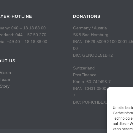
AYER-HOTLINE
DONATIONS
any: 040 – 18 18 88 00
Germany / Austria
zerland: 044 – 57 50 270
SKB Bad Homburg
ria: +49 40 – 18 18 88 00
IBAN: DE29 5009 2100 0001 4
00
BIC: GENODE51BH2
OUT US
Switzerland
Vision
PostFinance
 Team
Konto: 60-742493-7
Story
IBAN: CH31 0900 0000 6074 2
s
7
BIC: POFICHBEXXX
Um die best
Geräteinfor
Technologie
auf dieser W
kann bestim