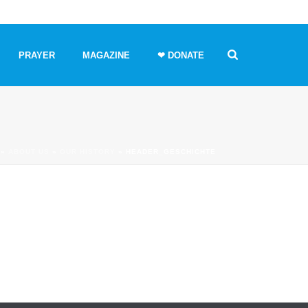
PRAYER
MAGAZINE
❤ DONATE
»
ABOUT US
»
OUR HISTORY
»
HEADER_GESCHICHTE