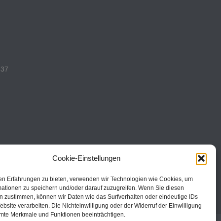
537
493
Cookie-Einstellungen
en Erfahrungen zu bieten, verwenden wir Technologien wie Cookies, um
mationen zu speichern und/oder darauf zuzugreifen. Wenn Sie diesen
n zustimmen, können wir Daten wie das Surfverhalten oder eindeutige IDs
ebsite verarbeiten. Die Nichteinwilligung oder der Widerruf der Einwilligung
mte Merkmale und Funktionen beeinträchtigen.