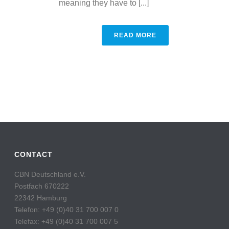
meaning they have to [...]
READ MORE
CONTACT
CBN Deutschland e.V.
Postfach 670222
22342 Hamburg
Telefon: +49 (0)40 31 700 007 0
Telefax: +49 (0)40 31 700 007 5