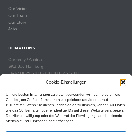
Our Vision
Our Team
Our Story
Jobs
DONATIONS
Germany / Austria
SKB Bad Homburg
IBAN: DE29 5009 2100 0001 4537 00
BIC: GENODE51BH2
Cookie-Einstellungen
Switzerland
Um die besten Erfahrungen zu bieten, verwenden wir Technologien wie
PostFinance
Cookies, um Geräteinformationen zu speichern und/oder darauf
zuzugreifen. Wenn Sie diesen Technologien zustimmen, können wir Daten
Konto: 60-742493-7
wie das Surfverhalten oder eindeutige IDs auf dieser Website verarbeiten.
IBAN: CH31 0900 0000 6074 2493 7
Die Nichteinwilligung oder der Widerruf der Einwilligung kann bestimmte
BIC: POFICHBEXXX
Merkmale und Funktionen beeinträchtigen.