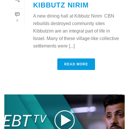
KIBBUTZ NIRIM
A new dining hall at Kibbutz Nirim CBN
0
rebuilds destroyed community sites
Kibbutzim are an integral part of life in
Israel. Many of these village-like collective
settlements were [...]
READ MORE