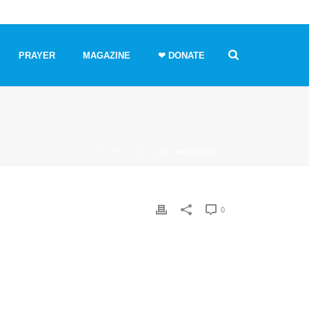
PRAYER
MAGAZINE
❤ DONATE
STARTSEITE
»
115_WEBSEITE
0