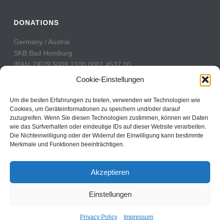
DONATIONS
Germany / Austria
SKB Bad Homburg
IBAN: DE29 5009 2100 0001 4537 00
BIC: GENODE51BH2
Cookie-Einstellungen
Switzerland
Um die besten Erfahrungen zu bieten, verwenden wir Technologien wie
PostFinance
Cookies, um Geräteinformationen zu speichern und/oder darauf
zuzugreifen. Wenn Sie diesen Technologien zustimmen, können wir Daten
Konto: 60-742493-7
wie das Surfverhalten oder eindeutige IDs auf dieser Website verarbeiten.
IBAN: CH31 0900 0000 6074 2493 7
Die Nichteinwilligung oder der Widerruf der Einwilligung kann bestimmte
BIC: POFICHBEXXX
Merkmale und Funktionen beeinträchtigen.
Akzeptieren
Einstellungen
Copyright All Rights Reserved © 2017
Contact
Privacy Policy
Impressum