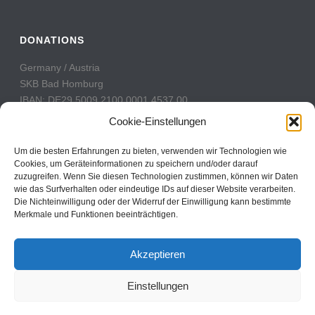
DONATIONS
Germany / Austria
SKB Bad Homburg
IBAN: DE29 5009 2100 0001 4537 00
BIC: GENODE51BH2
Cookie-Einstellungen
Switzerland
Um die besten Erfahrungen zu bieten, verwenden wir Technologien wie
PostFinance
Cookies, um Geräteinformationen zu speichern und/oder darauf
zuzugreifen. Wenn Sie diesen Technologien zustimmen, können wir Daten
Konto: 60-742493-7
wie das Surfverhalten oder eindeutige IDs auf dieser Website verarbeiten.
IBAN: CH31 0900 0000 6074 2493 7
Die Nichteinwilligung oder der Widerruf der Einwilligung kann bestimmte
BIC: POFICHBEXXX
Merkmale und Funktionen beeinträchtigen.
Akzeptieren
Einstellungen
Copyright All Rights Reserved © 2017
Contact