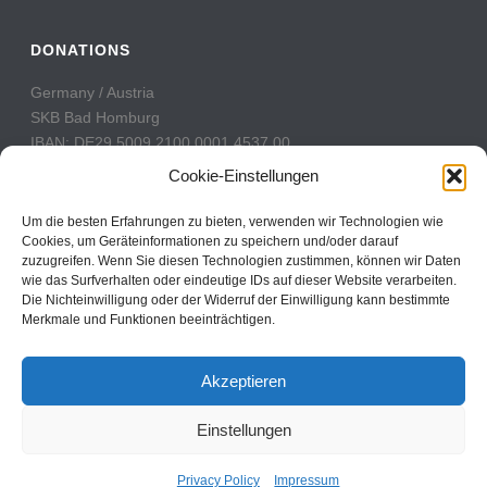
DONATIONS
Germany / Austria
SKB Bad Homburg
IBAN: DE29 5009 2100 0001 4537 00
BIC: GENODE51BH2
Cookie-Einstellungen
Switzerland
Um die besten Erfahrungen zu bieten, verwenden wir Technologien wie
PostFinance
Cookies, um Geräteinformationen zu speichern und/oder darauf
zuzugreifen. Wenn Sie diesen Technologien zustimmen, können wir Daten
Konto: 60-742493-7
wie das Surfverhalten oder eindeutige IDs auf dieser Website verarbeiten.
IBAN: CH31 0900 0000 6074 2493 7
Die Nichteinwilligung oder der Widerruf der Einwilligung kann bestimmte
BIC: POFICHBEXXX
Merkmale und Funktionen beeinträchtigen.
Akzeptieren
Einstellungen
Copyright All Rights Reserved © 2017
Contact
Privacy Policy
Impressum