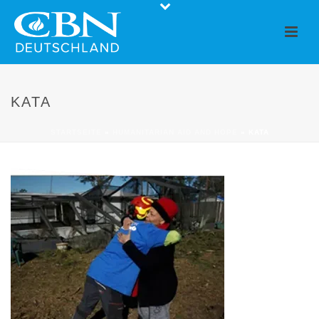
KATA
STARTSEITE
»
HUMANITARIAN AID AND HOPE
»
KATA