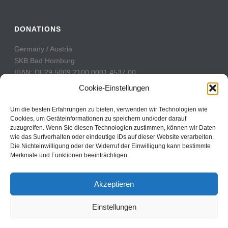
DONATIONS
Germany / Austria
SKB Bad Homburg
IBAN: DE29 5009 2100 0001 4537 00
BIC: GENODE51BH2
Cookie-Einstellungen
Switzerland
Um die besten Erfahrungen zu bieten, verwenden wir Technologien wie
PostFinance
Cookies, um Geräteinformationen zu speichern und/oder darauf
zuzugreifen. Wenn Sie diesen Technologien zustimmen, können wir Daten
Konto: 60-742493-7
wie das Surfverhalten oder eindeutige IDs auf dieser Website verarbeiten.
IBAN: CH31 0900 0000 6074 2493 7
Die Nichteinwilligung oder der Widerruf der Einwilligung kann bestimmte
BIC: POFICHBEXXX
Merkmale und Funktionen beeinträchtigen.
Akzeptieren
Einstellungen
Copyright All Rights Reserved © 2017
Contact