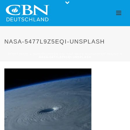
NASA-5477L9Z5EQI-UNSPLASH
STARTSEITE
»
HUMANITARIAN AID AND HOPE
»
DISASTER RELIEF
»
NASA-5477L9Z5EQI-UNSPLASH