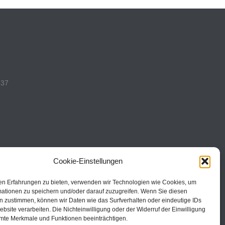
537
Cookie-Einstellungen
493
en Erfahrungen zu bieten, verwenden wir Technologien wie Cookies, um
mationen zu speichern und/oder darauf zuzugreifen. Wenn Sie diesen
n zustimmen, können wir Daten wie das Surfverhalten oder eindeutige IDs
ebsite verarbeiten. Die Nichteinwilligung oder der Widerruf der Einwilligung
mte Merkmale und Funktionen beeinträchtigen.