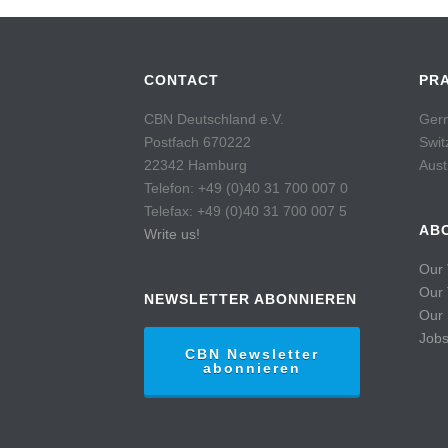
CONTACT
PR
CBN Deutschland e.V.
Germ
Postfach 670222
Swit
22342 Hamburg
Aust
Telefon: +49 (0)40 31 700 007 0
Telefax: +49 (0)40 31 700 007 5
AB
Write us!
Our 
Our
NEWSLETTER ABONNIEREN
Our 
Job
CBN Newsletter
abonnieren