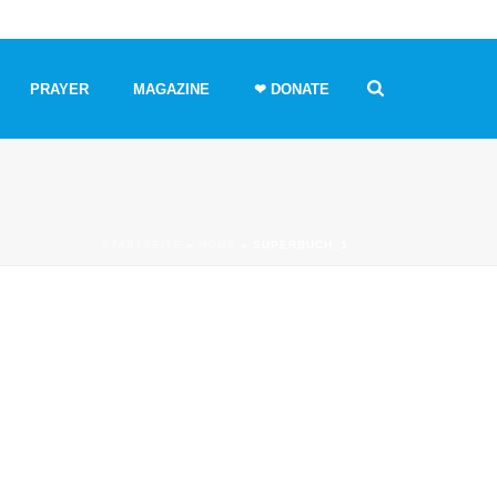
PRAYER
MAGAZINE
❤ DONATE
STARTSEITE
»
HOME
»
SUPERBUCH_1