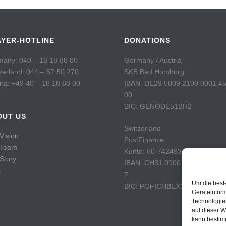
AYER-HOTLINE
DONATIONS
any: 040 – 18 18 88 00
Germany / Austria
zerland: 044 – 57 50 270
SKB Bad Homburg
ria: +49 40 – 18 18 88 00
IBAN: DE29 5009 2100 0001 4
00
BIC: GENODE51BH2
OUT US
Switzerland
Vision
PostFinance
 Team
Konto: 60-742493-7
Story
IBAN: CH31 0900 0000 6074 2
s
7
Um die best
BIC: POFICHBEXXX
Geräteinfor
Technologie
auf dieser W
kann bestim