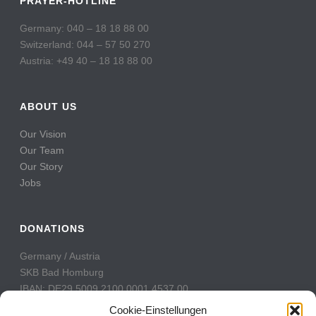
PRAYER-HOTLINE
Germany: 040 – 18 18 88 00
Switzerland: 044 – 57 50 270
Austria: +49 40 – 18 18 88 00
ABOUT US
Our Vision
Our Team
Our Story
Jobs
DONATIONS
Germany / Austria
SKB Bad Homburg
IBAN: DE29 5009 2100 0001 4537 00
BIC: GENODE51BH2
Cookie-Einstellungen