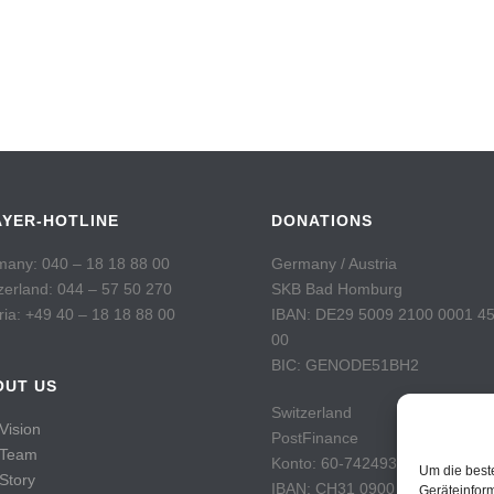
AYER-HOTLINE
DONATIONS
any: 040 – 18 18 88 00
Germany / Austria
zerland: 044 – 57 50 270
SKB Bad Homburg
ria: +49 40 – 18 18 88 00
IBAN: DE29 5009 2100 0001 4
00
BIC: GENODE51BH2
OUT US
Switzerland
Vision
PostFinance
 Team
Konto: 60-742493-7
Um die best
Story
IBAN: CH31 0900 0000 6074 2
Geräteinfor