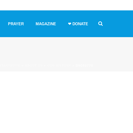
PRAYER
MAGAZINE
❤ DONATE
STARTSEITE
»
ABOUT US
»
OUR HISTORY
»
DSC02770