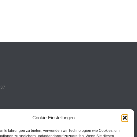
537
Cookie-Einstellungen
en Erfahrungen zu bieten, verwenden wir Technologien wie Cookies, um
493
mationen zu speichern und/oder darauf zuzugreifen. Wenn Sie diesen