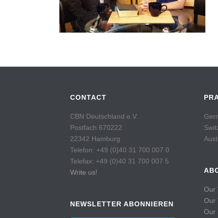
CONTACT
PR
CBN Deutschland e.V.
Germ
Postfach 670222
Swit
22342 Hamburg
Aust
Telefon: +49 (0)40 31 700 007 0
Telefax: +49 (0)40 31 700 007 5
AB
Write us!
Our 
Our
NEWSLETTER ABONNIEREN
Our 