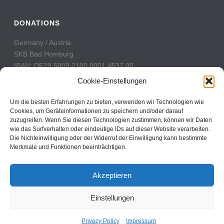
DONATIONS
Germany / Austria
SKB Bad Homburg
IBAN: DE29 5009 2100 0001 4537 00
BIC: GENODE51BH2
Cookie-Einstellungen
Switzerland
Um die besten Erfahrungen zu bieten, verwenden wir Technologien wie
PostFinance
Cookies, um Geräteinformationen zu speichern und/oder darauf
zuzugreifen. Wenn Sie diesen Technologien zustimmen, können wir Daten
Konto: 60-742493-7
wie das Surfverhalten oder eindeutige IDs auf dieser Website verarbeiten.
IBAN: CH31 0900 0000 6074 2493 7
Die Nichteinwilligung oder der Widerruf der Einwilligung kann bestimmte
BIC: POFICHBEXXX
Merkmale und Funktionen beeinträchtigen.
Akzeptieren
Einstellungen
Copyright All Rights Reserved © 2017
Contact
Privacy Policy
Impressum